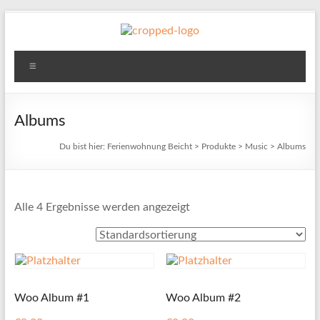
Zum
Inhalt
springen
Ferienwohnung
Menü
Beicht
Albums
Du bist hier:
Ferienwohnung Beicht
>
Produkte
>
Music
>
Albums
Alle 4 Ergebnisse werden angezeigt
Woo Album #1
Woo Album #2